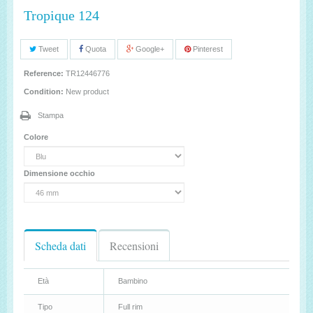
Tropique 124
Tweet
Quota
Google+
Pinterest
Reference:
TR12446776
Condition:
New product
Stampa
Colore
Dimensione occhio
Scheda dati
Recensioni
Età
Bambino
Tipo
Full rim