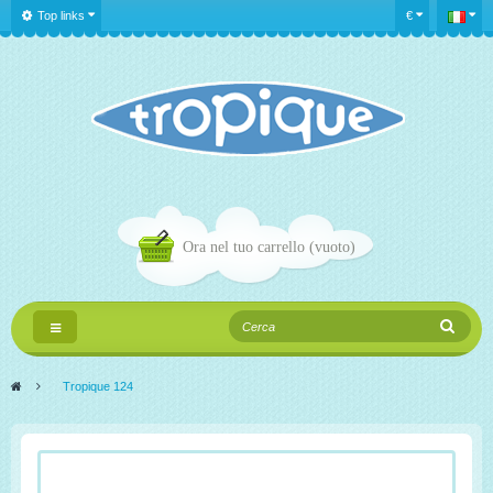
Top links
€
Ora nel tuo carrello
(vuoto)
Navigazione
Toggle
>
Tropique 124