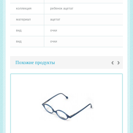
коллекция
ребенок ацетат
материал
ацетат
вид
очки
вид
очки
‹
›
Похожие продукты