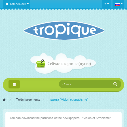
Топ ссылки
€
Сейчас в корзине
(пусто)
Переключить
навигации
>
Téléchargements
>
газета "Vision et strabisme"
You can download the parutions of the newspapers : "Vision et Strabisme"