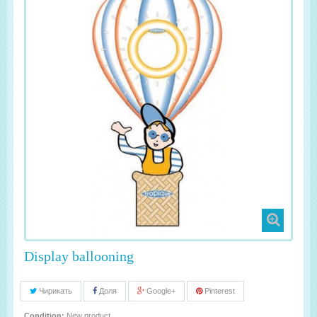
Display ballooning
Чирикать
Доля
Google+
Pinterest
Condition:
New product