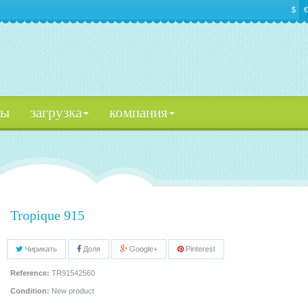
$
€
цы
загрузка
компания
Tropique 915
Чирикать
Доля
Google+
Pinterest
Reference:
TR91542560
Condition:
New product