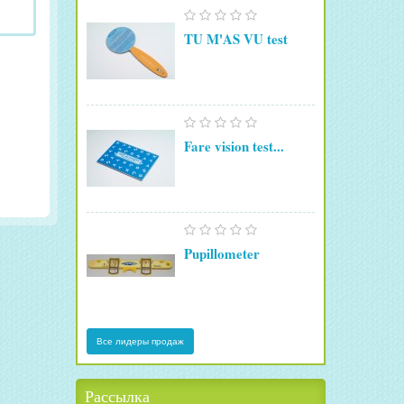
TU M'AS VU test
Fare vision test...
Pupillometer
Все лидеры продаж
Рассылка