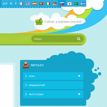
руб
₪‎
¥
Сейчас в корзине
(пусто)
металл
очки
медицинский
аксессуары