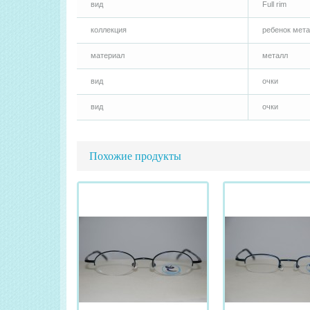
вид
Full rim
коллекция
ребенок мет
материал
металл
вид
очки
вид
очки
Похожие продукты