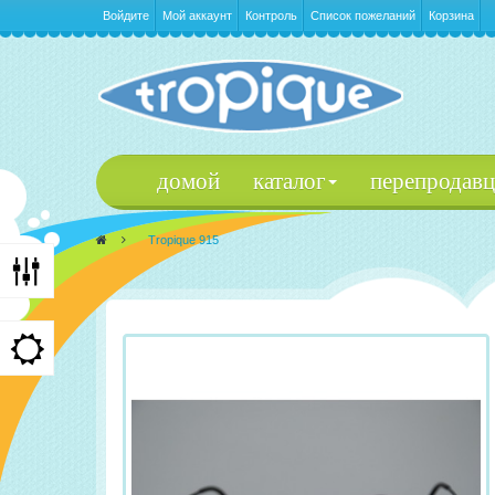
Войдите
Мой аккаунт
Контроль
Список пожеланий
Корзина
домой
каталог
перепродав
>
Tropique 915