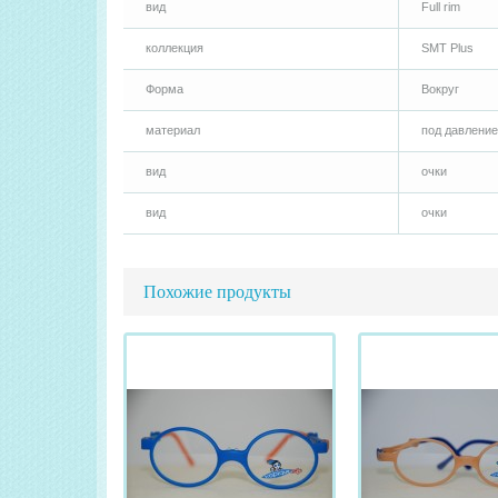
вид
Full rim
коллекция
SMT Plus
Форма
Вокруг
материал
под давление
вид
очки
вид
очки
Похожие продукты