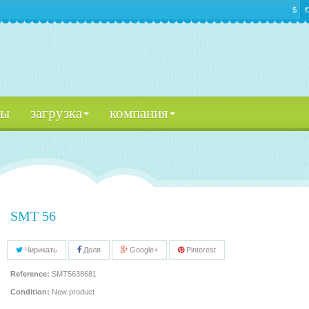
$
€
цы
загрузка
компания
SMT 56
Чирикать
Доля
Google+
Pinterest
Reference:
SMT5638681
Condition:
New product