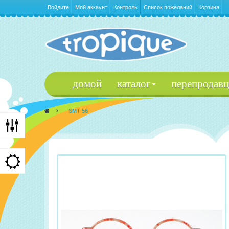
Войдите
Мой аккаунт
Контроль
Список пожеланий
Корзина
домой
каталог
перепродав
>
SMT 56