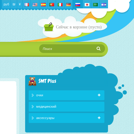
руб
₪‎
¥
Сейчас в корзине
(пусто)
SMT Plus
очки
медицинский
аксессуары