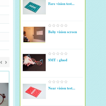
Fare vision test...
Baby vision screen
SMT : glued
‹
›
Near vision test...