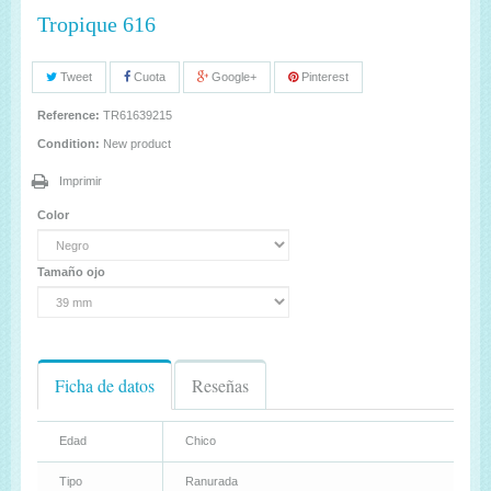
Tropique 616
Tweet
Cuota
Google+
Pinterest
Reference:
TR61639215
Condition:
New product
Imprimir
Color
Tamaño ojo
Ficha de datos
Reseñas
Edad
Chico
Tipo
Ranurada