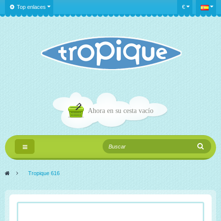
Top enlaces
€
Ahora en su cesta
vacío
Navegación
Toggle
>
Tropique 616