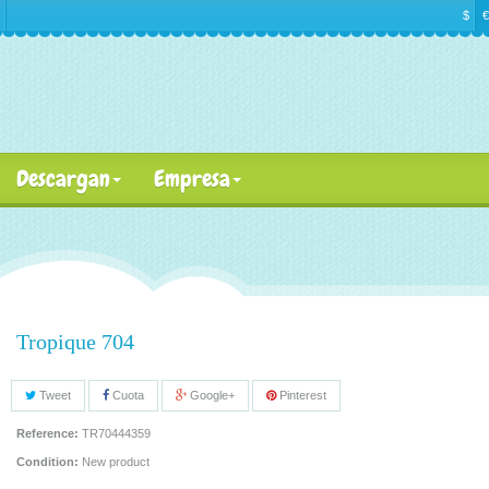
$
€
Descargan
Empresa
Tropique 704
Tweet
Cuota
Google+
Pinterest
Reference:
TR70444359
Condition:
New product