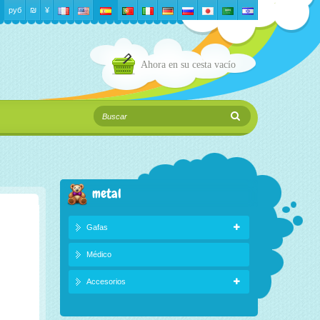
руб
₪‎
¥
Ahora en su cesta
vacío
metal
Gafas
Médico
Accesorios