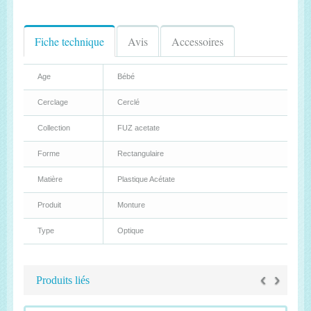
Fiche technique
Avis
Accessoires
Age
Bébé
Cerclage
Cerclé
Collection
FUZ acetate
Forme
Rectangulaire
Matière
Plastique Acétate
Produit
Monture
Type
Optique
‹
›
Produits liés