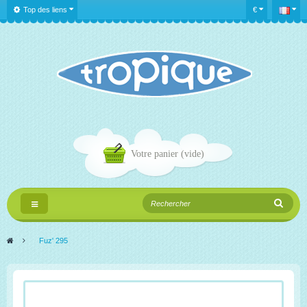
Top des liens
€
Votre panier
(vide)
Navigation
bascule
>
Fuz' 295