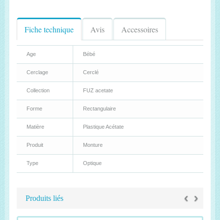
Fiche technique
Avis
Accessoires
Age
Bébé
Cerclage
Cerclé
Collection
FUZ acetate
Forme
Rectangulaire
Matière
Plastique Acétate
Produit
Monture
Type
Optique
‹
›
Produits liés