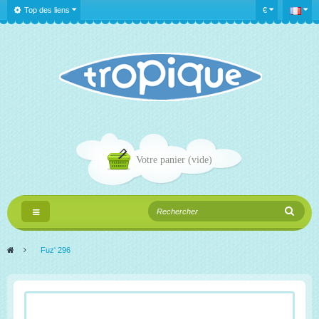
Top des liens
€
Votre panier
(vide)
Navigation
bascule
>
Fuz' 296