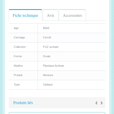
Fiche technique
Avis
Accessoires
Age
Bébé
Cerclage
Cerclé
Collection
FUZ acetate
Forme
Ovale
Matière
Plastique Acétate
Produit
Monture
Type
Optique
‹
›
Produits liés