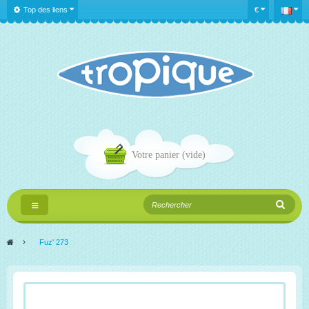
Top des liens
€
Votre panier
(vide)
Navigation
bascule
>
Fuz' 273