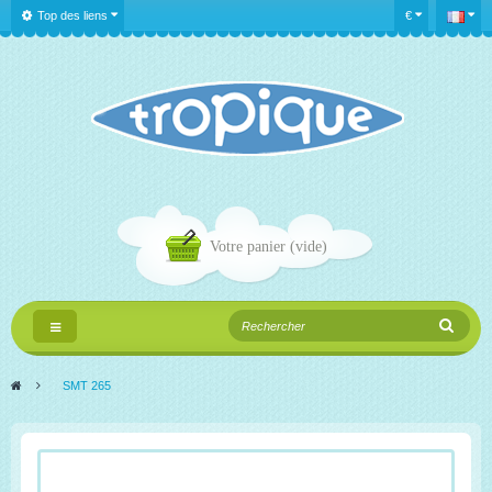
Top des liens
€
Votre panier
(vide)
Navigation
bascule
>
SMT 265