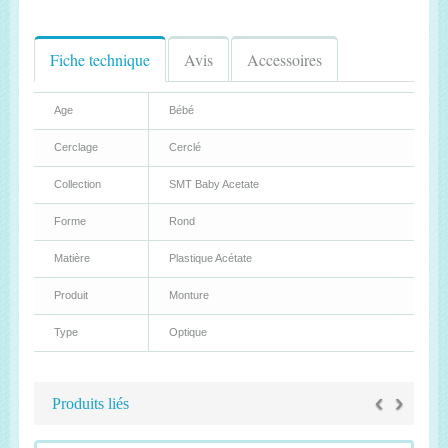
Fiche technique
Avis
Accessoires
Age
Bébé
Cerclage
Cerclé
Collection
SMT Baby Acetate
Forme
Rond
Matière
Plastique Acétate
Produit
Monture
Type
Optique
‹
›
Produits liés