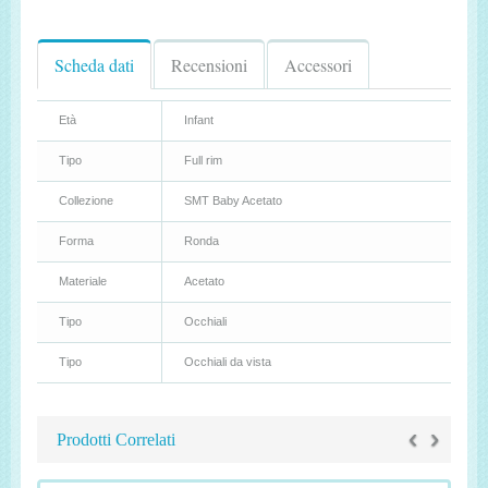
Scheda dati
Recensioni
Accessori
Età
Infant
Tipo
Full rim
Collezione
SMT Baby Acetato
Forma
Ronda
Materiale
Acetato
Tipo
Occhiali
Tipo
Occhiali da vista
‹
›
Prodotti Correlati