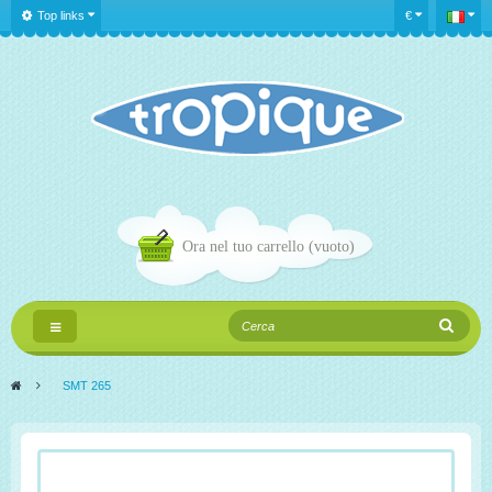
Top links
€
Ora nel tuo carrello
(vuoto)
Navigazione
Toggle
>
SMT 265