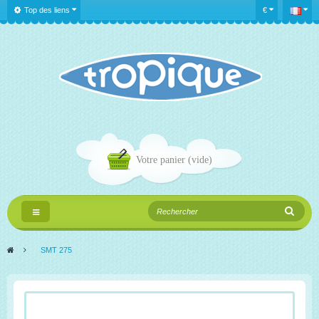
Top des liens
€
Votre panier
(vide)
Navigation
bascule
>
SMT 275