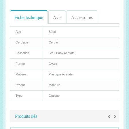
Fiche technique
Avis
Accessoires
Age
Bébé
Cerclage
Cerclé
Collection
SMT Baby Acetate
Forme
Ovale
Matière
Plastique Acétate
Produit
Monture
Type
Optique
‹
›
Produits liés