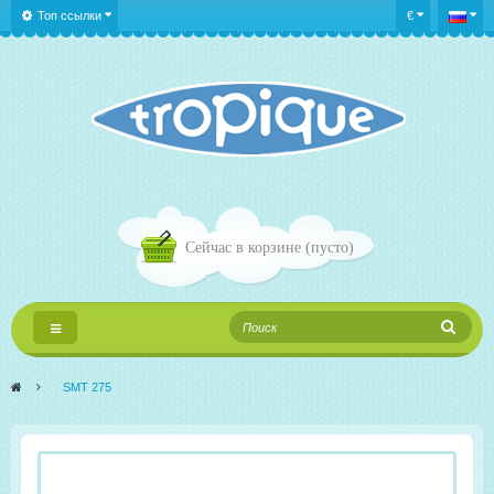
Топ ссылки
€
Сейчас в корзине
(пусто)
Переключить
навигации
>
SMT 275