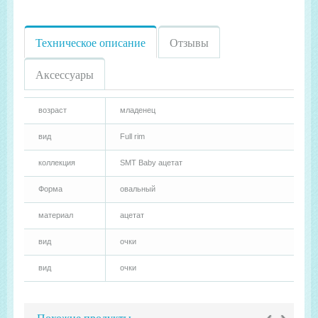
Техническое описание
Отзывы
Аксессуары
возраст
младенец
вид
Full rim
коллекция
SMT Baby ацетат
Форма
овальный
материал
ацетат
вид
очки
вид
очки
‹
›