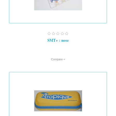
SMT+ : nose
+ Compare