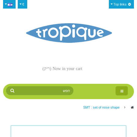
€
Top links
Now in your cart
(ריק)
Toggle
navigation
SMT : set of nose shape
>