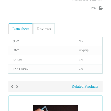
Print
Data sheet
Reviews
גיל
תינוק
קולקציה
SMT
סוג
אבזרים
סוג
משקפי ראייה
›
‹
Related Products