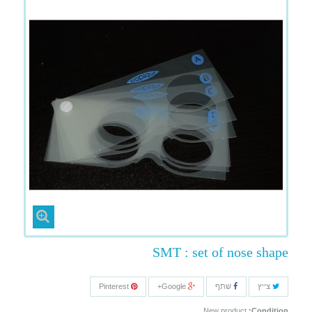
SMT : set of nose shape
צייץ
שתף
Google+
Pinterest
New product
Condition: