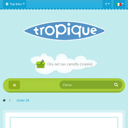
Top links
€
Ora nel tuo carrello
(vuoto)
Navigazione
Toggle
>
Junior 34