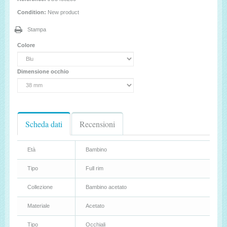
Condition:
New product
Stampa
Colore
Dimensione occhio
Scheda dati
Recensioni
Età
Bambino
Tipo
Full rim
Collezione
Bambino acetato
Materiale
Acetato
Tipo
Occhiali