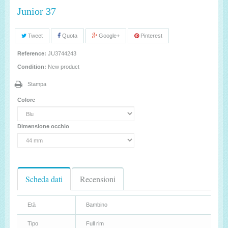
Junior 37
Tweet
Quota
Google+
Pinterest
Reference:
JU3744243
Condition:
New product
Stampa
Colore
Dimensione occhio
Scheda dati
Recensioni
Età
Bambino
Tipo
Full rim