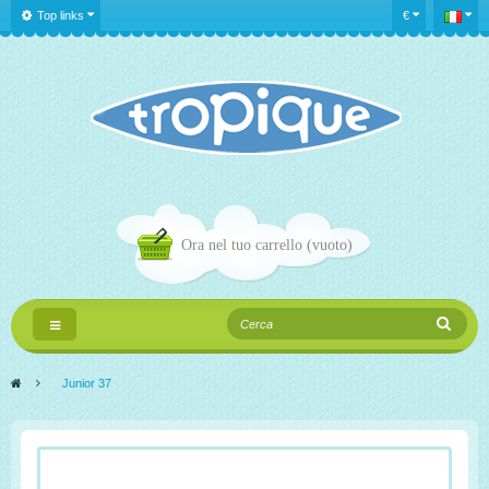
Top links
€
Ora nel tuo carrello
(vuoto)
Navigazione
Toggle
>
Junior 37