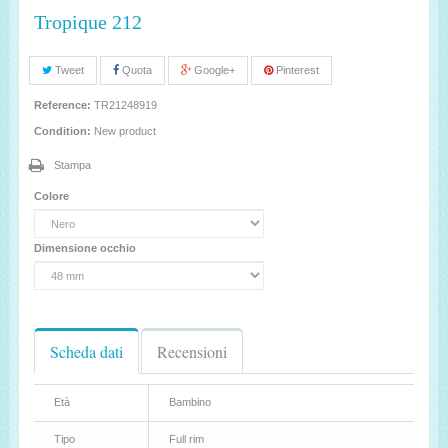
Tropique 212
Tweet
Quota
Google+
Pinterest
Reference:
TR21248919
Condition:
New product
Stampa
Colore
Dimensione occhio
Scheda dati
Recensioni
Età
Bambino
Tipo
Full rim