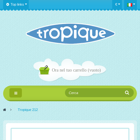
Top links
€
Ora nel tuo carrello
(vuoto)
Navigazione
Toggle
>
Tropique 212