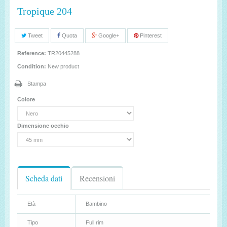
Tropique 204
Tweet
Quota
Google+
Pinterest
Reference:
TR20445288
Condition:
New product
Stampa
Colore
Dimensione occhio
Scheda dati
Recensioni
Età
Bambino
Tipo
Full rim