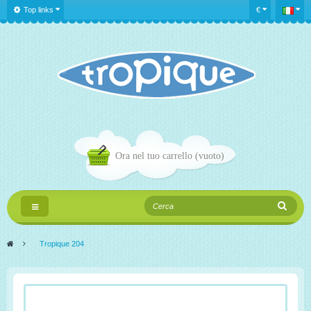
Top links
€
Ora nel tuo carrello
(vuoto)
Navigazione
Toggle
>
Tropique 204