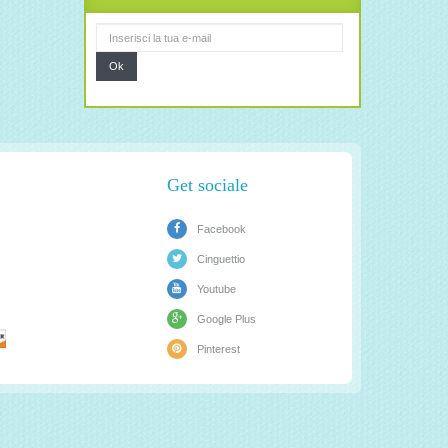
Ok
Get sociale
Facebook
Cinguettio
Youtube
Google Plus
Pinterest