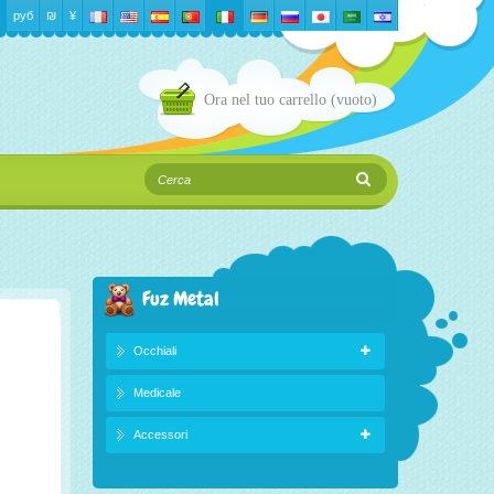
руб
₪‎
¥
Ora nel tuo carrello
(vuoto)
Fuz Metal
Occhiali
Medicale
Accessori