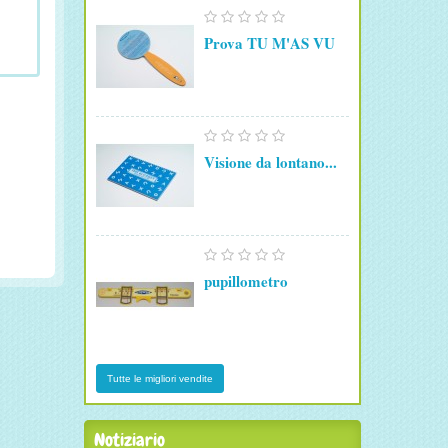
Prova TU M'AS VU
Visione da lontano...
pupillometro
Tutte le migliori vendite
Notiziario