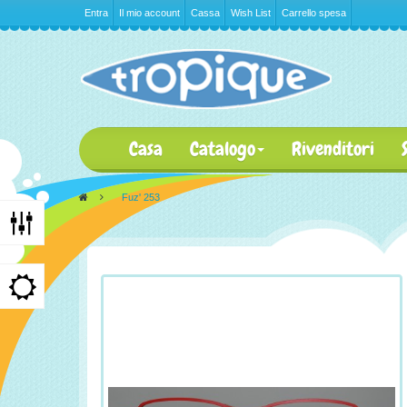
Entra
Il mio account
Cassa
Wish List
Carrello spesa
Casa
Catalogo
Rivenditori
>
Fuz' 253