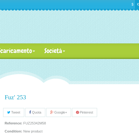
$
€
Scaricamento
Società
Fuz' 253
Tweet
Quota
Google+
Pinterest
Reference:
FUZ25342M58
Condition:
New product