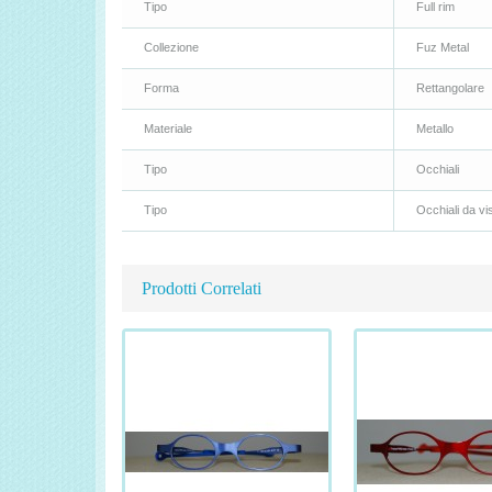
Tipo
Full rim
Collezione
Fuz Metal
Forma
Rettangolare
Materiale
Metallo
Tipo
Occhiali
Tipo
Occhiali da vi
Prodotti Correlati