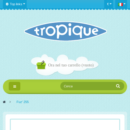
Top links
€
Ora nel tuo carrello
(vuoto)
Navigazione
Toggle
>
Fuz' 255