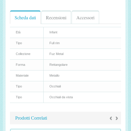
Scheda dati
Recensioni
Accessori
Età
Infant
Tipo
Full rim
Collezione
Fuz Metal
Forma
Rettangolare
Materiale
Metallo
Tipo
Occhiali
Tipo
Occhiali da vista
‹
›
Prodotti Correlati