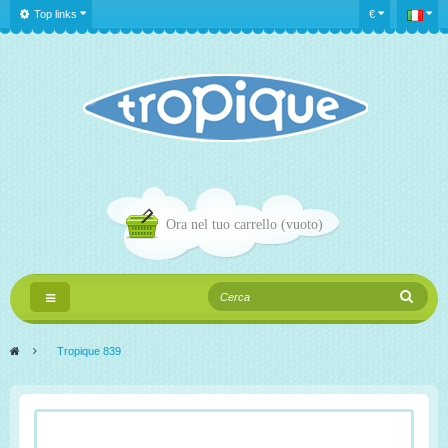
Top links
€
Ora nel tuo carrello
(vuoto)
Navigazione
Toggle
>
Tropique 839