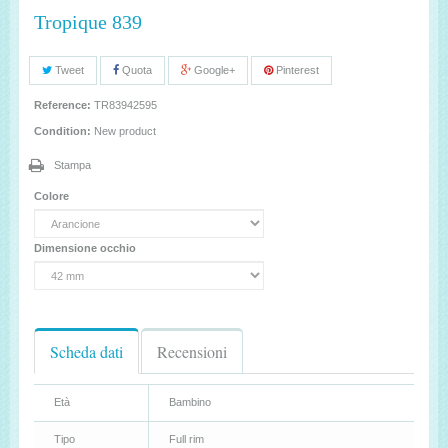
Tropique 839
Tweet
Quota
Google+
Pinterest
Reference:
TR83942595
Condition:
New product
Stampa
Colore
Dimensione occhio
Scheda dati
Recensioni
Età
Bambino
Tipo
Full rim