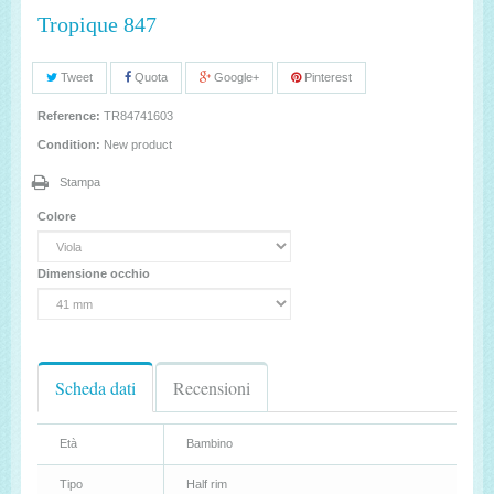
Tropique 847
Tweet
Quota
Google+
Pinterest
Reference:
TR84741603
Condition:
New product
Stampa
Colore
Dimensione occhio
Scheda dati
Recensioni
Età
Bambino
Tipo
Half rim