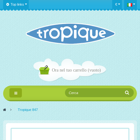
Top links
€
Ora nel tuo carrello
(vuoto)
Navigazione
Toggle
>
Tropique 847