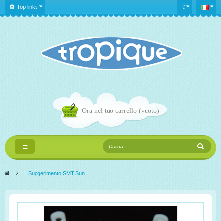
Top links
€
Ora nel tuo carrello
(vuoto)
Navigazione
Toggle
>
Suggerimento SMT Sun