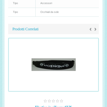
Tipo
Accessori
Tipo
Occhiali da sole
‹
›
Prodotti Correlati