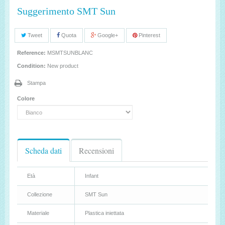
Suggerimento SMT Sun
Tweet
Quota
Google+
Pinterest
Reference:
MSMTSUNBLANC
Condition:
New product
Stampa
Colore
Scheda dati
Recensioni
Età
Infant
Collezione
SMT Sun
Materiale
Plastica iniettata