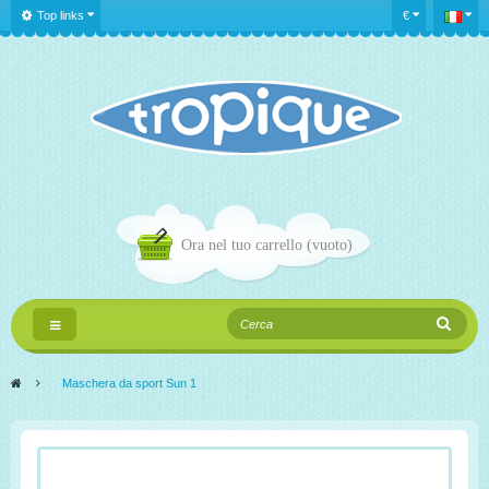
Top links
€
Ora nel tuo carrello
(vuoto)
Navigazione
Toggle
>
Maschera da sport Sun 1