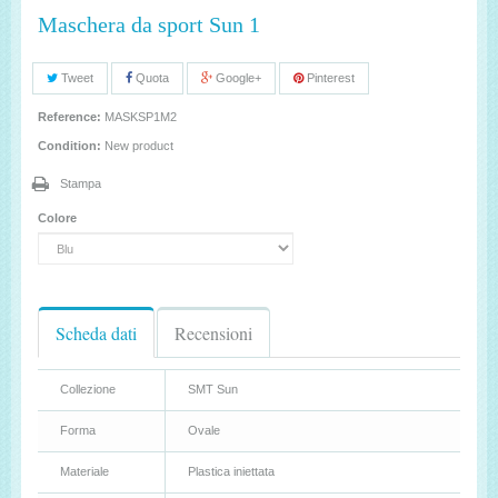
Maschera da sport Sun 1
Tweet
Quota
Google+
Pinterest
Reference:
MASKSP1M2
Condition:
New product
Stampa
Colore
Scheda dati
Recensioni
Collezione
SMT Sun
Forma
Ovale
Materiale
Plastica iniettata