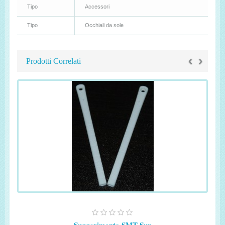
Tipo
Accessori
Tipo
Occhiali da sole
‹
›
Prodotti Correlati