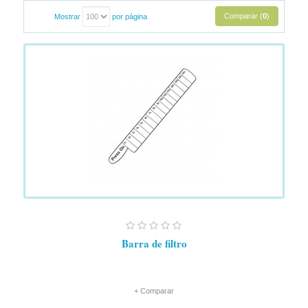
Comparar (
0
)
Mostrar
por página
Barra de filtro
+ Comparar