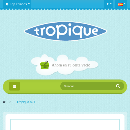
Top enlaces
€
Ahora en su cesta
vacío
Navegación
Toggle
>
Tropique 821