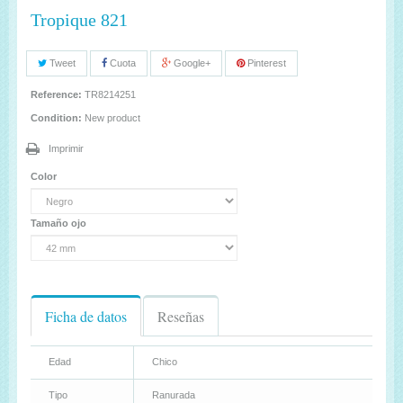
Tropique 821
Tweet
Cuota
Google+
Pinterest
Reference:
TR8214251
Condition:
New product
Imprimir
Color
Tamaño ojo
Ficha de datos
Reseñas
Edad
Chico
Tipo
Ranurada