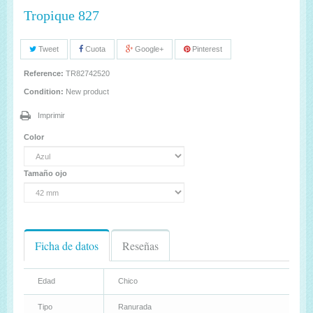
Tropique 827
Tweet
Cuota
Google+
Pinterest
Reference:
TR82742520
Condition:
New product
Imprimir
Color
Tamaño ojo
Ficha de datos
Reseñas
Edad
Chico
Tipo
Ranurada