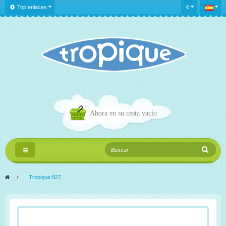
Top enlaces
€
Ahora en su cesta
vacío
Navegación
Toggle
>
Tropique 827