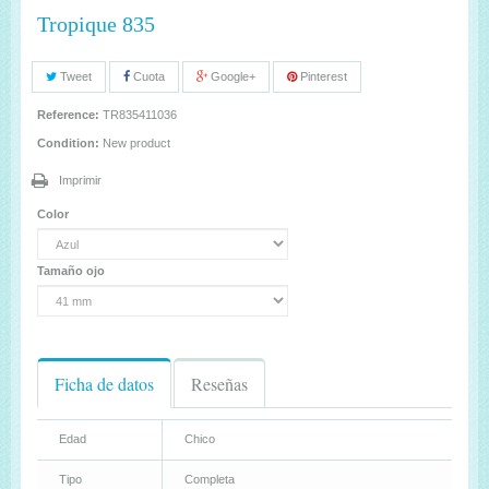
Tropique 835
Tweet
Cuota
Google+
Pinterest
Reference:
TR835411036
Condition:
New product
Imprimir
Color
Tamaño ojo
Ficha de datos
Reseñas
Edad
Chico
Tipo
Completa