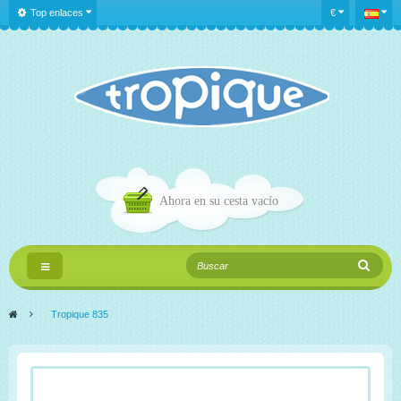
Top enlaces
€
Ahora en su cesta
vacío
Navegación
Toggle
>
Tropique 835