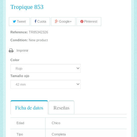
Tropique 853
Tweet
Cuota
Google+
Pinterest
Reference:
TR85342326
Condition:
New product
Imprimir
Color
Tamaño ojo
Ficha de datos
Reseñas
Edad
Chico
Tipo
Completa