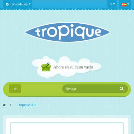
Top enlaces
€
Ahora en su cesta
vacío
Navegación
Toggle
>
Tropique 853