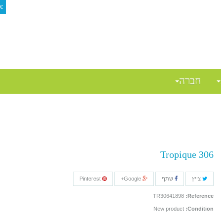
€
$
חברה
Tropique 306
צייץ
שתף
Google+
Pinterest
TR30641898
Reference:
New product
Condition: