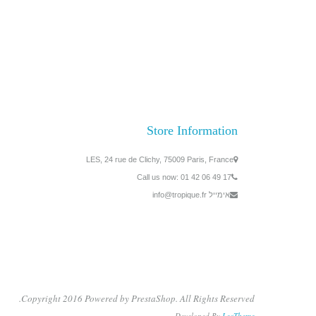
Store Information
LES, 24 rue de Clichy, 75009 Paris, France
Call us now:
01 42 06 49 17
אימייל
info@tropique.fr
Copyright 2016 Powered by PrestaShop. All Rights Reserved.
Developed By
LeoTheme