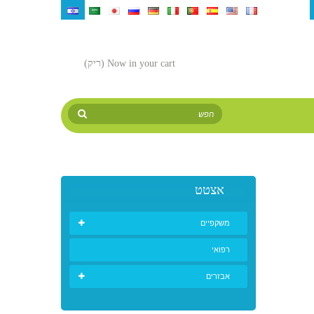
¥
₪‎
руб
Now in your cart
(ריק)
אצטט
משקפיים
רפואי
אבזרים