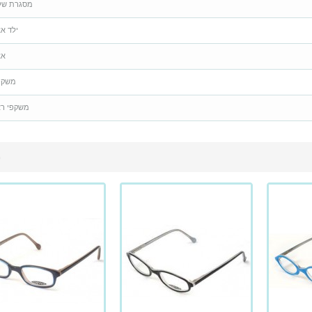
מסגרת של
ילד א
אצ
משקפ
משקפי רא