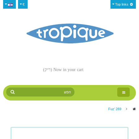
€
Top links
Now in your cart
(ריק)
Toggle
navigation
Fuz' 269
>