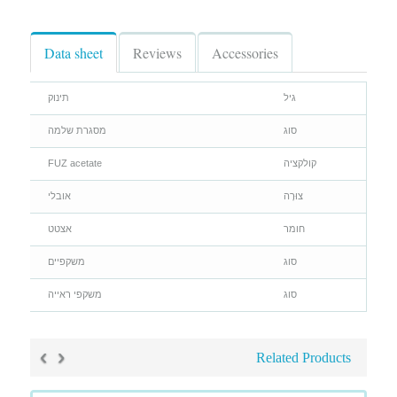
Data sheet
Reviews
Accessories
גיל
תינוק
סוג
מסגרת שלמה
קולקציה
FUZ acetate
צוּרָה
אובלי
חומר
אצטט
סוג
משקפיים
סוג
משקפי ראייה
›
‹
Related Products