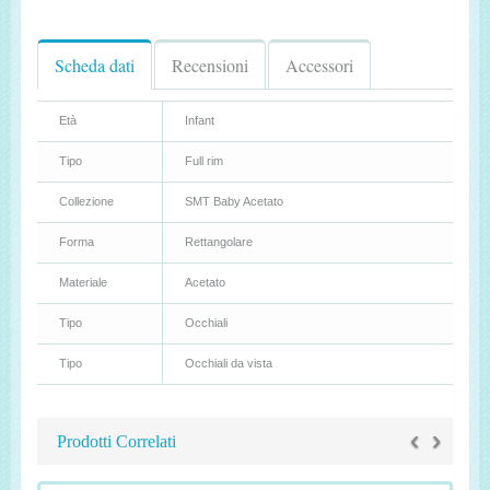
Scheda dati
Recensioni
Accessori
Età
Infant
Tipo
Full rim
Collezione
SMT Baby Acetato
Forma
Rettangolare
Materiale
Acetato
Tipo
Occhiali
Tipo
Occhiali da vista
‹
›
Prodotti Correlati