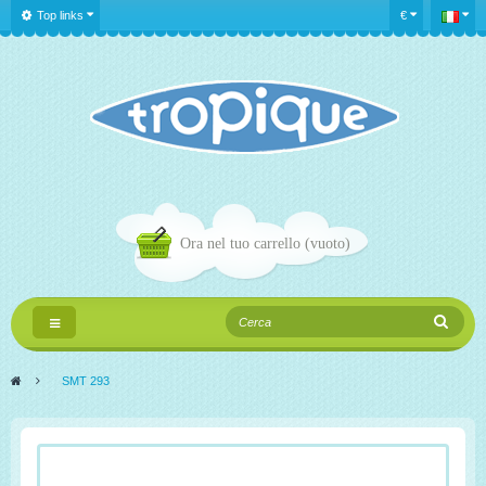
Top links
€
Ora nel tuo carrello
(vuoto)
Navigazione
Toggle
>
SMT 293