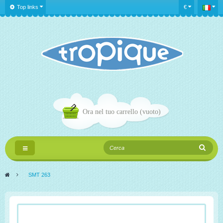
Top links
€
Ora nel tuo carrello
(vuoto)
Navigazione
Toggle
>
SMT 263