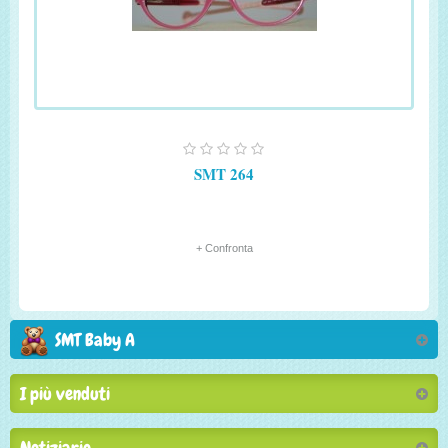
SMT 264
+ Confronta
SMT Baby A
I più venduti
Notiziario