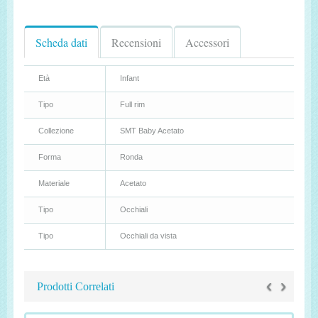
Scheda dati
Recensioni
Accessori
Età
Infant
Tipo
Full rim
Collezione
SMT Baby Acetato
Forma
Ronda
Materiale
Acetato
Tipo
Occhiali
Tipo
Occhiali da vista
‹
›
Prodotti Correlati