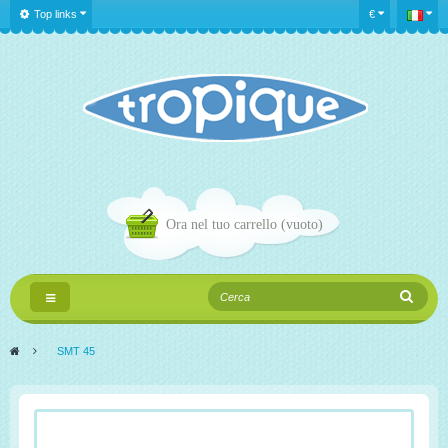
Top links
€
Ora nel tuo carrello
(vuoto)
Navigazione
Toggle
>
SMT 45