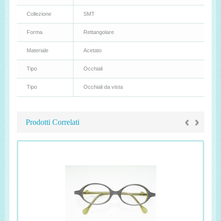
Collezione
SMT
Forma
Rettangolare
Materiale
Acetato
Tipo
Occhiali
Tipo
Occhiali da vista
‹
›
Prodotti Correlati