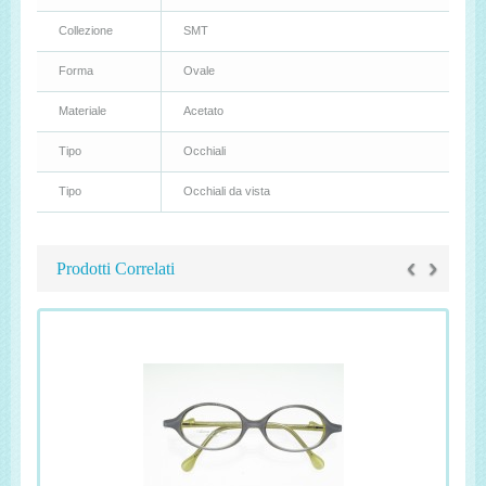
Collezione
SMT
Forma
Ovale
Materiale
Acetato
Tipo
Occhiali
Tipo
Occhiali da vista
‹
›
Prodotti Correlati