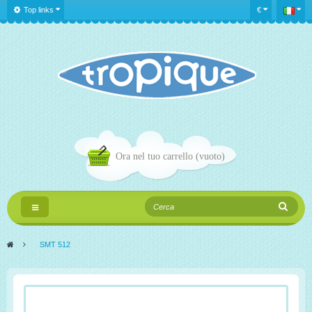
Top links
€
Ora nel tuo carrello
(vuoto)
Navigazione
Toggle
>
SMT 512