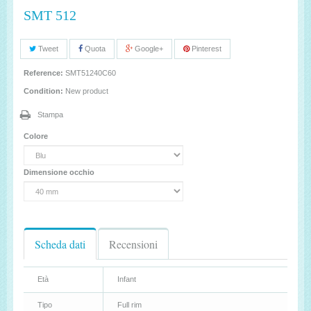
SMT 512
Tweet
Quota
Google+
Pinterest
Reference:
SMT51240C60
Condition:
New product
Stampa
Colore
Dimensione occhio
Scheda dati
Recensioni
Età
Infant
Tipo
Full rim