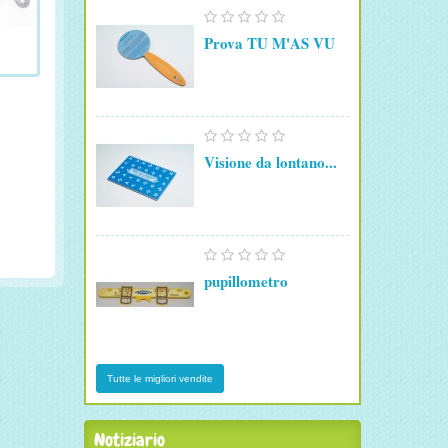
Prova TU M'AS VU
Visione da lontano...
pupillometro
Tutte le migliori vendite
Notiziario