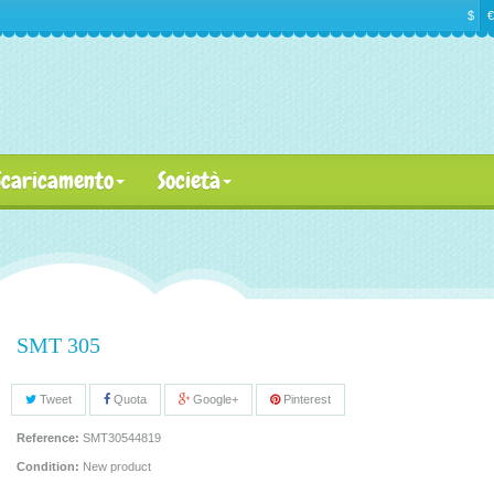
$
€
Scaricamento
Società
SMT 305
Tweet
Quota
Google+
Pinterest
Reference:
SMT30544819
Condition:
New product