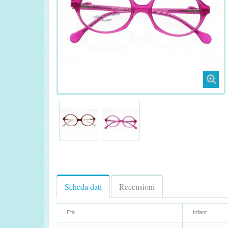
Scheda dati
Recensioni
Età
Infant