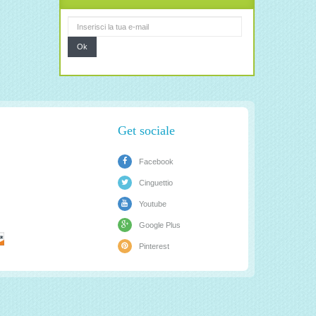
Ok
Get sociale
Facebook
Cinguettio
Youtube
Google Plus
Pinterest