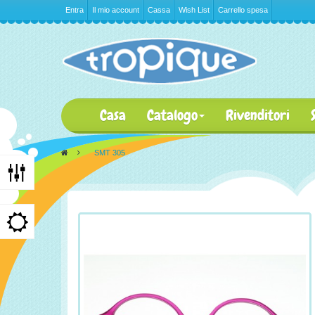
Entra
Il mio account
Cassa
Wish List
Carrello spesa
Casa
Catalogo
Rivenditori
>
SMT 305