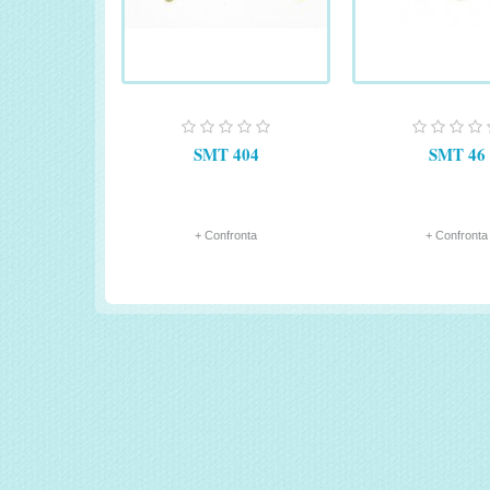
SMT 404
SMT 46
+ Confronta
+ Confronta