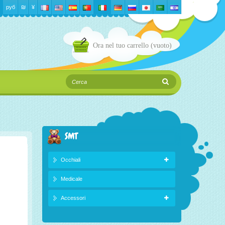
руб
₪‎
¥
Ora nel tuo carrello
(vuoto)
SMT
Occhiali
Medicale
Accessori