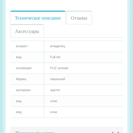
Техническое описание
Отзывы
Аксессуары
возраст
младенец
вид
Full rim
коллекция
FUZ acetate
Форма
овальный
материал
ацетат
вид
очки
вид
очки
‹
›