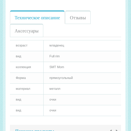
Техническое описание
Отзывы
Аксессуары
возраст
младенец
вид
Full rim
коллекция
SMT Mom
Форма
прямоугольный
материал
металл
вид
очки
вид
очки
‹
›