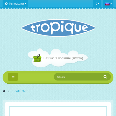
Топ ссылки
€
Сейчас в корзине
(пусто)
Переключить
навигации
>
SMT 252