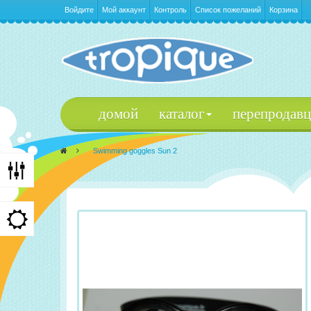
Войдите
Мой аккаунт
Контроль
Список пожеланий
Корзина
домой
каталог
перепродав
>
Swimming goggles Sun 2