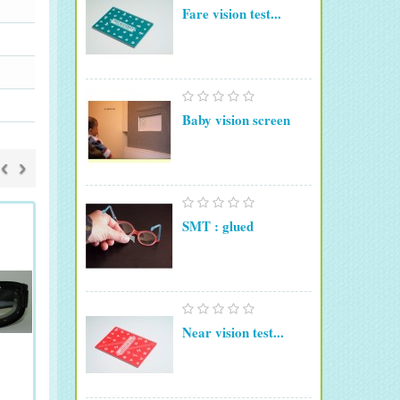
Fare vision test...
Baby vision screen
‹
›
SMT : glued
Near vision test...