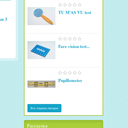
TU M'AS VU test
un 3
Fare vision test...
Pupillometer
Все лидеры продаж
Рассылка