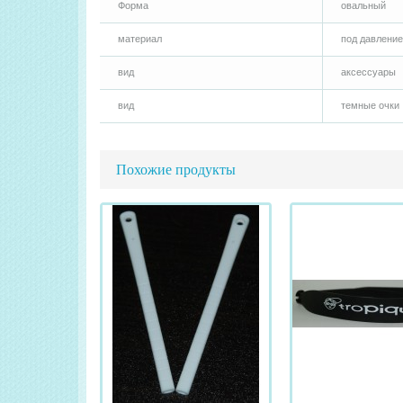
Форма
овальный
материал
под давление
вид
аксессуары
вид
темные очки
Похожие продукты