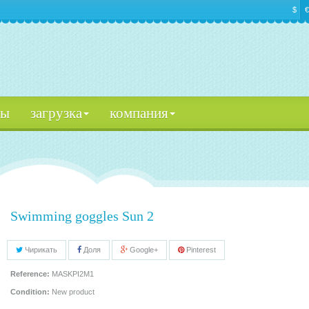
$
€
цы
загрузка
компания
Swimming goggles Sun 2
Чирикать
Доля
Google+
Pinterest
Reference:
MASKPI2M1
Condition:
New product