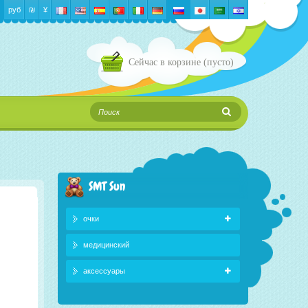
руб
₪‎
¥
Сейчас в корзине
(пусто)
SMT Sun
очки
медицинский
аксессуары