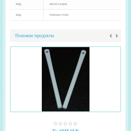
вид
аксессуары
вид
темные очки
‹
›
Похожие продукты