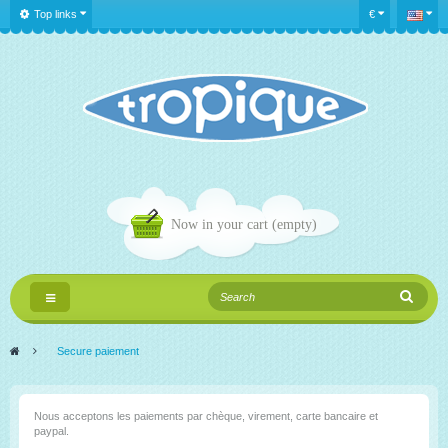
Top links
€
Now in your cart
(empty)
Toggle
navigation
>
Secure paiement
Nous acceptons les paiements par chèque, virement, carte bancaire et
paypal.