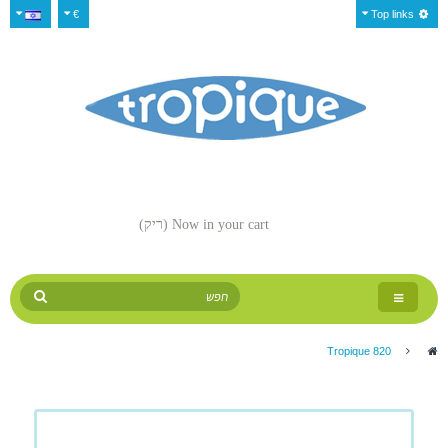
€
Top links
Now in your cart
(ריק)
Toggle
navigation
Tropique 820
>