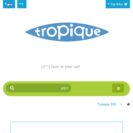
€
Top links
Now in your cart
(ריק)
Toggle
navigation
Tropique 833
>