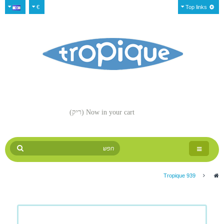
€
Top links
Now in your cart
(ריק)
Toggle
navigation
Tropique 939
>