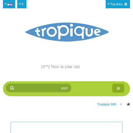
€
Top links
Now in your cart
(ריק)
Toggle
navigation
Tropique 948
>