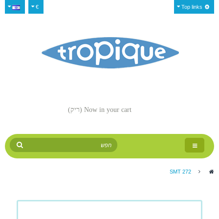
€
Top links
Now in your cart
(ריק)
Toggle
navigation
SMT 272
>