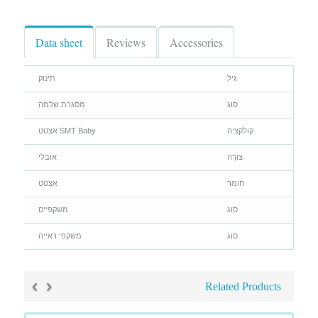
Data sheet
Reviews
Accessories
גיל
תינוק
סוג
מסגרת שלמה
קולקציה
SMT Baby אצטט
צוּרָה
אובלי
חומר
אצטט
סוג
משקפיים
סוג
משקפי ראייה
›
‹
Related Products