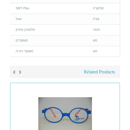
קולקציה
SMT Plus
צוּרָה
עגול
חומר
פלסטיק מוזרק
סוג
משקפיים
סוג
משקפי ראייה
›
‹
Related Products