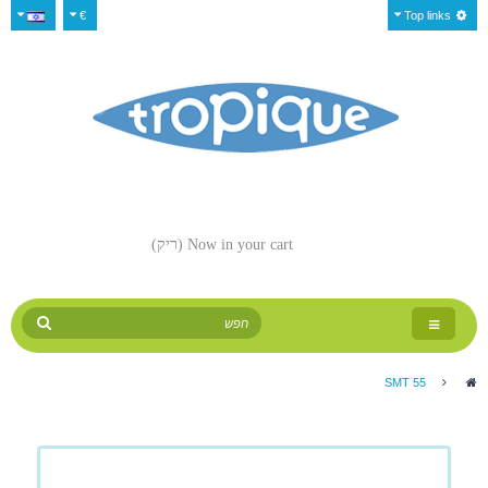
€
Top links
Now in your cart
(ריק)
Toggle
navigation
SMT 55
>