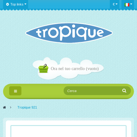
Top links
€
Ora nel tuo carrello
(vuoto)
Navigazione
Toggle
>
Tropique 921