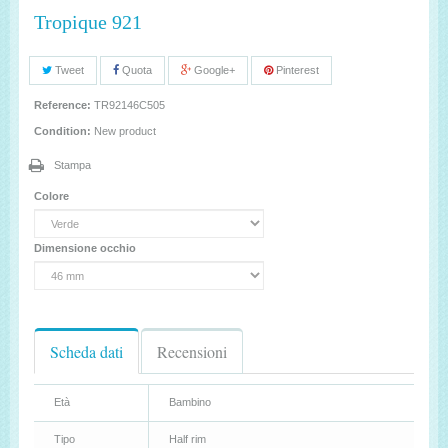
Tropique 921
Tweet
Quota
Google+
Pinterest
Reference:
TR92146C505
Condition:
New product
Stampa
Colore
Dimensione occhio
Scheda dati
Recensioni
Età
Bambino
Tipo
Half rim